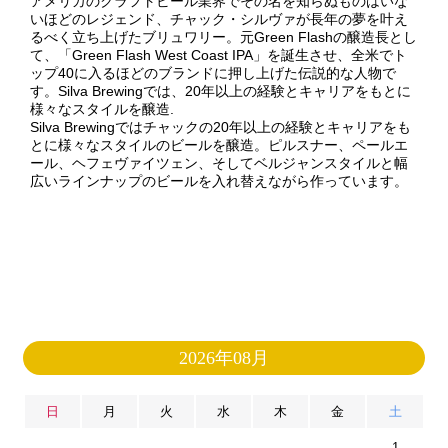
アメリカのクラフトビール業界でその名を知らぬものはいな
いほどのレジェンド、チャック・シルヴァが長年の夢を叶え
るべく立ち上げたブリュワリー。元Green Flashの醸造長とし
て、「Green Flash West Coast IPA」を誕生させ、全米でト
ップ40に入るほどのブランドに押し上げた伝説的な人物で
す。Silva Brewingでは、20年以上の経験とキャリアをもとに
様々なスタイルを醸造.
Silva Brewingではチャックの20年以上の経験とキャリアをも
とに様々なスタイルのビールを醸造。ピルスナー、ペールエ
ール、ヘフェヴァイツェン、そしてベルジャンスタイルと幅
広いラインナップのビールを入れ替えながら作っています。
2026年08月
日
月
火
水
木
金
土
1