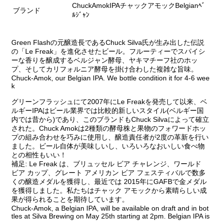
ChuckAmokIPAチャックアモックBelgianﾍﾞ
ブランド
ﾙｼﾞｬﾝ
Green Flashの元醸造長であるChuck Silva氏が生み出した伝説
の「Le Freak」を進化させたビール。フルーティーでスパイシ
ーな香りを醸成するベルジャン酵母、ヤキマチーフ社のホッ
プ、そしてカリフォルニア酵母を掛け合わした複雑な旨味。
Chuck-Amok, our Belgian IPA. We bottle condition it for 4-6 wee
k
グリーンフラッシュにて2007年にLe Freakを発売して以来、ベ
ルギーIPAはビール業界では比較的新しいスタイル(ベルギー国
内では昔から)であり、このブランドもChuck Silvaによって確立
された。Chuck Amokは2種類の酵母株と果物のフォワードホッ
プの組み合わせを巧みに使用し、醸造責任者が2度の革新を行い
ました。ビール自体が美味しいし、いろいろなおいしい食べ物
との相性もいい！
補足: Le Freak は、ブリュッセル ビア チャレンジ、ワールド
ビア カップ、グレート アメリカン ビア フェスティバルで数多
くの醸造メダルを獲得し、最近では 2015年にGAFBで金メダル
を獲得しました。私たちはチャック アモックから素晴らしい成
果が得られることを期待しています。
Chuck-Amok, a Belgian IPA, will be available on draft and in bot
tles at Silva Brewing on May 25th starting at 2pm. Belgian IPA is