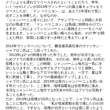
メゾンよりも遅れてリリースされたということだろう。昨年、
いくつかのメゾンが2013年ヴィンテージの最上級キュヴェをリ
リースしたが、「ドン ペリニヨン」は、あえて1年遅れで世に
出すことを決断した。なぜなのか。
「シャンパーニュ造りにおいて、アサンブラージュ同様に大切
なのが熟成です。『ドン ペリニヨン』は熟成に時間をかけてい
ますが、これによってシャンパーニュに複雑さとハーモニーが
生まれます。シャンパーニュが長い眠りから覚め、その“声”が聞
こえた時が、皆様にお届けすべき時だと考えています」。
2013年ヴィンテージについて、醸造最高責任者のヴァンサン・
シャプロン氏はこう語ってくれた。
「2013年は2つの特徴を持った年でした。前年が冷涼であった
ためブドウの発芽が2週間遅れ、そのため、例年より遅い10月の
収穫となりました。この時期、シャンパーニュ地方は一気に冷
涼になりますが、そんな中でもブドウはゆっくりと成熟し、フ
レッシュな酸と豊かなアロマが保たれました。一方で、夏は非
常に乾燥して暑く、ブドウの凝縮感がアップしました」。
シャプロン氏によれば、2013年は昔のシャンパーニュを思い出
す年だったという。ここ数年、地球温暖化は全世界的に進み、
冷涼なシャンパーニュ地方でも8月末や9月にはブドウが完熟す
ることも多かった。
だが、2013年は収穫が10月になったことで、シャプロン氏はあ
ることに気付いたという。 「私が気候変動を肌で感じたのが20
03年のこと。ですから、収穫が10月というのは昔に戻ったよう