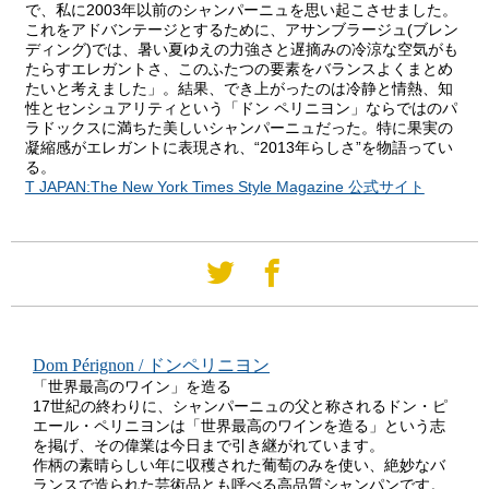
で、私に2003年以前のシャンパーニュを思い起こさせました。
これをアドバンテージとするために、アサンブラージュ(ブレン
ディング)では、暑い夏ゆえの力強さと遅摘みの冷涼な空気がも
たらすエレガントさ、このふたつの要素をバランスよくまとめ
たいと考えました」。結果、でき上がったのは冷静と情熱、知
性とセンシュアリティという「ドン ペリニヨン」ならではのパ
ラドックスに満ちた美しいシャンパーニュだった。特に果実の
凝縮感がエレガントに表現され、“2013年らしさ”を物語ってい
る。
T JAPAN:The New York Times Style Magazine 公式サイト
Dom Pérignon / ドンペリニヨン
「世界最高のワイン」を造る
17世紀の終わりに、シャンパーニュの父と称されるドン・ピ
エール・ペリニヨンは「世界最高のワインを造る」という志
を掲げ、その偉業は今日まで引き継がれています。
作柄の素晴らしい年に収穫された葡萄のみを使い、絶妙なバ
ランスで造られた芸術品とも呼べる高品質シャンパンです。