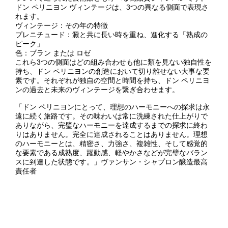
ドン ペリニヨン ヴィンテージは、3つの異なる側面で表現さ
れます。
ヴィンテージ：その年の特徴
プレニチュード：澱と共に長い時を重ね、進化する「熟成の
ピーク」
色：ブラン または ロゼ
これら3つの側面はどの組み合わせも他に類を見ない独自性を
持ち、ドン ペリニヨンの創造において切り離せない大事な要
素です。それぞれが独自の空間と時間を持ち、ドン ペリニヨ
ンの過去と未来のヴィンテージを繋ぎ合わせます。
「ドン ペリニヨンにとって、理想のハーモニーへの探求は永
遠に続く旅路です。その味わいは常に洗練された仕上がりで
ありながら、完璧なハーモニーを達成するまでの探求に終わ
りはありません。完全に達成されることはありません。理想
のハーモニーとは、精密さ、力強さ、複雑性、そして感覚的
な要素である成熟度、躍動感、軽やかさなどが完璧なバラン
スに到達した状態です。」ヴァンサン・シャプロン醸造最高
責任者