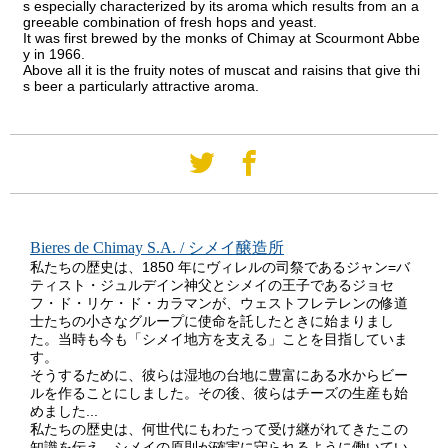
s especially characterized by its aroma which results from an a
greeable combination of fresh hops and yeast.
It was first brewed by the monks of Chimay at Scourmont Abbe
y in 1966.
Above all it is the fruity notes of muscat and raisins that give thi
s beer a particularly attractive aroma.
Bieres de Chimay S.A. / シメイ醸造所
私たちの歴史は、1850 年にヴィレルの司祭であるジャン=バ
ティスト・ジュルデイン神父とシメイの王子であるジョセ
フ・ド・リケ・ド・カラマンが、ウェストフレテレンの修道
士たちの小さなグループに使命を託したときに始まりまし
た。当時も今も「シメイ地方を支える」ことを目指していま
す。
そうするために、彼らは湿地の台地に豊富にある水からビー
ルを作ることにしました。その後、彼らはチーズの生産も始
めました...
私たちの歴史は、何世代にもわたって受け継がれてきたこの
知識を伝え、シメイの原則が確実に守られるように働いてい