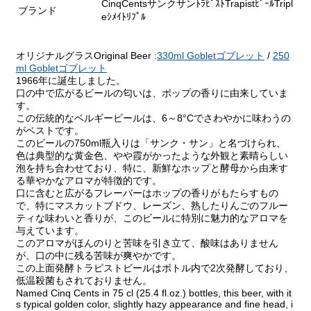
CinqCentsサンクサンﾄﾗﾋﾟｽﾄTrapistﾋﾞｰﾙTripl
ブランド
eｼﾒｲﾄﾘﾌﾟﾙ
オリジナルグラスOriginal Beer :
330ml Gobletゴブレット
/
250
ml Gobletゴブレット
1966年に誕生しました。
口の中で広がるビールの匂いは、ポップの香りに由来していま
す。
この伝統的なベルギービールは、6～8°Cでさわやかに味わうの
がベストです。
このビールの750ml瓶入りは「サンク・サン」と名づけられ、
色は典型的な黄金色、やや霞がかったような外観と素晴らしい
泡を持ち合わせており、特に、新鮮なホップと酵母から由来す
る華やかなアロマが特徴的です。
口に含むと広がるフレーバーはホップの香りがもたらすもの
で、特にマスカットブドウ、レーズン、熟したりんごのフルー
ティな味わいと香りが、このビールに特別に魅力的なアロマを
与えています。
このアロマがほんのりと苦味を引き立て、酸味はありません
が、口の中に残る苦味が爽やかです。
この上面発酵トラピストビールはボトル内で2次発酵しており、
低温殺菌もされておりません。
Named Cinq Cents in 75 cl (25.4 fl.oz.) bottles, this beer, with it
s typical golden color, slightly hazy appearance and fine head, i